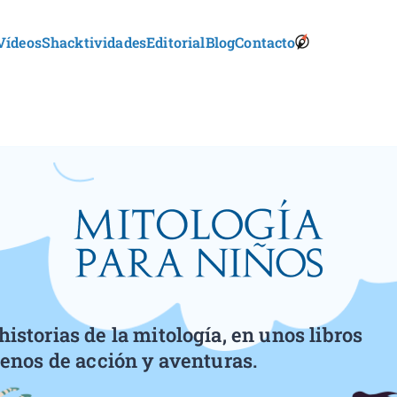
Vídeos
Shacktividades
Editorial
Blog
Contacto
S
onkids
h
a
c
k
l
e
t
o
n
B
o
o
k
s
istorias de la mitología, en unos libros
lenos de acción y aventuras.