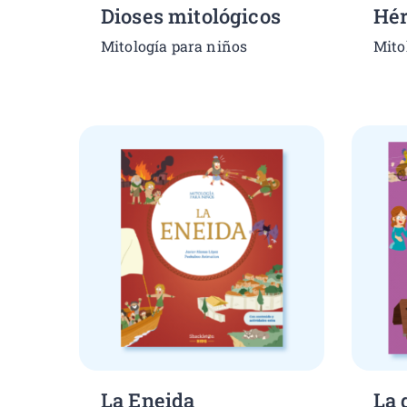
Dioses mitológicos
Hér
Mitología para niños
Mito
La Eneida
La 