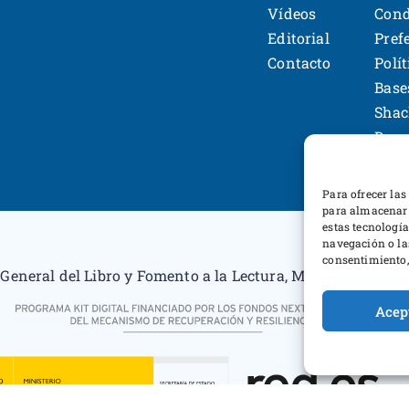
Vídeos
Cond
Editorial
Pref
Contacto
Polí
Base
Shac
Desa
Para ofrecer las
para almacenar 
estas tecnologí
navegación o las
consentimiento, 
General del Libro y Fomento a la Lectura, Ministerio de Cu
Acep