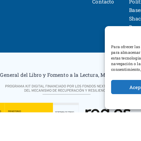
Contacto
Polí
Base
Shac
Desa
Para ofrecer las
para almacenar 
estas tecnologí
navegación o las
consentimiento, 
General del Libro y Fomento a la Lectura, Ministerio de Cu
Acep