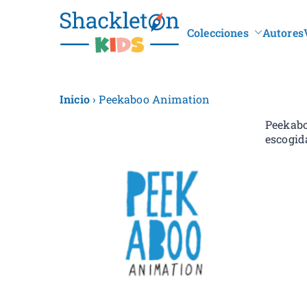
Colecciones
Autores
Shacklet
Inicio
› Peekaboo Animation
Peekab
escogid