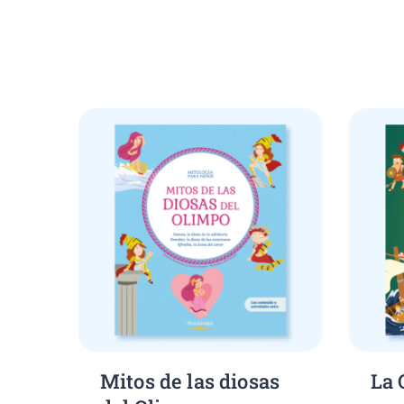
Showing 1–16 of 38 results, including child br
Mitos de las diosas
La 