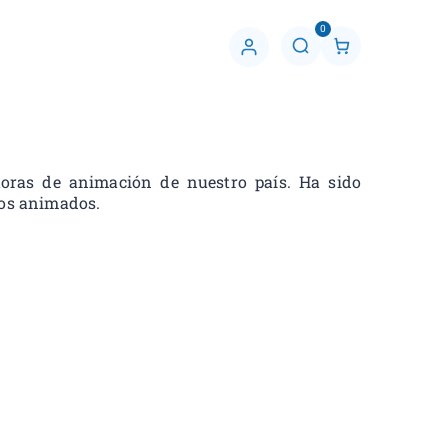
0
C
u
e
n
t
a
oras de animación de nuestro país. Ha sido
jos animados.