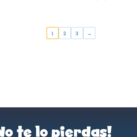
1
2
3
→
No te lo pierdas!