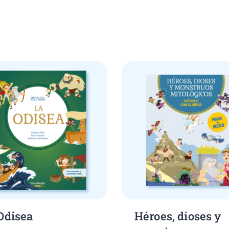
ands
Odisea
Héroes, dioses y