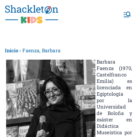
Shackletonk
ids
Inicio
› Faenza, Barbara
Barbara
Faenza (1970,
Castelfranco
Emilia) es
licenciada en
Egiptología
por la
Universidad
de Boloña y
máster en
Didáctica
Museística por