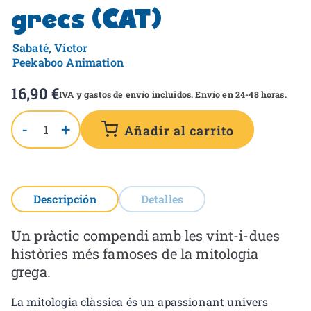
grecs (CAT)
Sabaté, Víctor
Peekaboo Animation
16,90
€
IVA y gastos de envío incluidos. Envío en 24-48 horas.
-
+
Añadir al carrito
Descripción
Detalles
Un pràctic compendi amb les vint-i-dues
històries més famoses de la mitologia
grega.
La mitologia clàssica és un apassionant univers