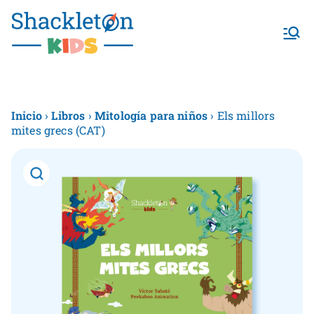
Shackletonk
ids
Inicio
›
Libros
›
Mitología para niños
› Els millors
mites grecs (CAT)