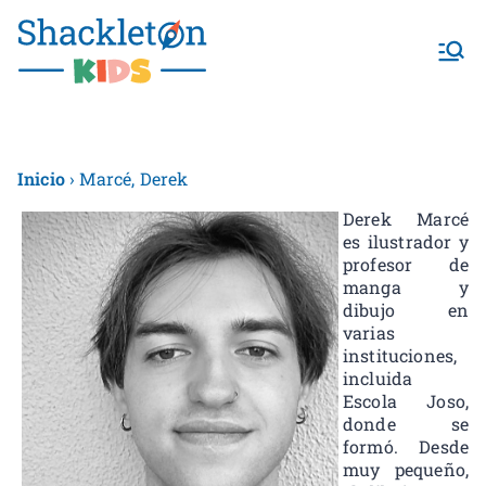
Shackletonk
ids
Inicio
› Marcé, Derek
Derek Marcé
es ilustrador y
profesor de
manga y
dibujo en
varias
instituciones,
incluida
Escola Joso,
donde se
formó. Desde
muy pequeño,