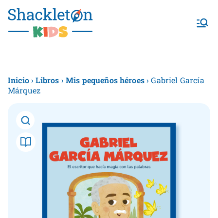
Shackletonk
ids
Inicio
›
Libros
›
Mis pequeños héroes
› Gabriel García
Márquez