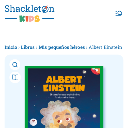
Shackletonk
ids
Inicio
›
Libros
›
Mis pequeños héroes
› Albert Einstein