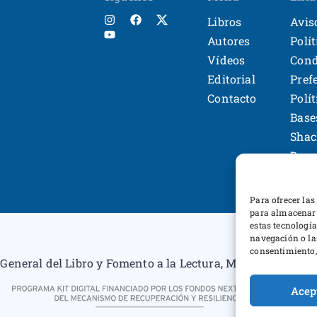
Libros
Avis
Autores
Polí
Vídeos
Cond
Editorial
Pref
Contacto
Polí
Base
Shac
Desa
Para ofrecer las
para almacenar 
estas tecnologí
navegación o las
consentimiento, 
General del Libro y Fomento a la Lectura, Ministerio de Cu
Acep