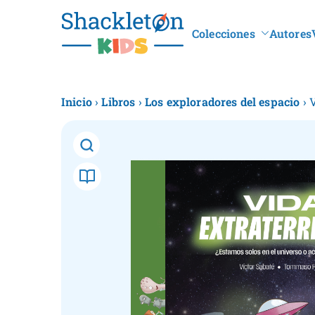
Colecciones
Autores
Shacklet
Inicio
›
Libros
›
Los exploradores del espacio
› 