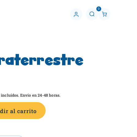
0
C
u
e
n
t
a
raterrestre
 incluidos. Envío en 24-48 horas.
ir al carrito