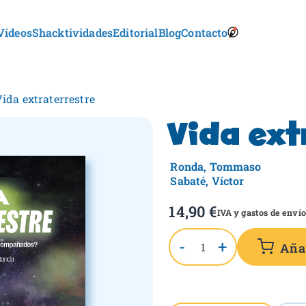
Vídeos
Shacktividades
Editorial
Blog
Contacto
S
onkids
h
a
c
k
Vida extraterrestre
l
e
Vida ext
t
o
n
Ronda, Tommaso
B
Sabaté, Víctor
o
o
14,90
€
IVA y gastos de envío
k
s
-
+
Añad