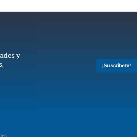
dades y
s.
¡Suscríbete!
ces