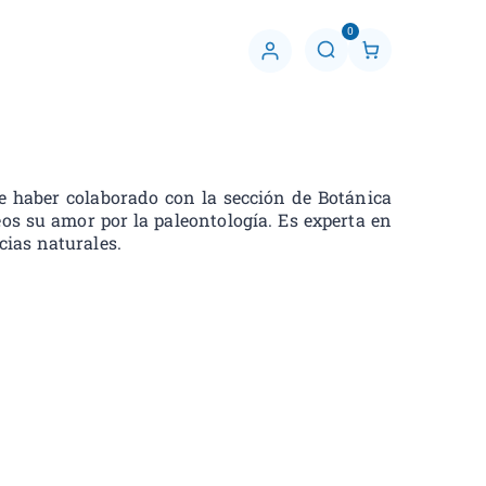
0
C
u
e
n
t
a
de haber colaborado con la sección de Botánica
eos su amor por la paleontología. Es experta en
cias naturales.