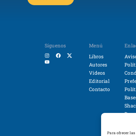
Síguenos
Menú
Enla
Libros
Avis
Autores
Polí
Vídeos
Cond
Editorial
Pref
Contacto
Polí
Base
Shac
Desa
Para ofrecer las