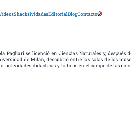
Vídeos
Shacktividades
Editorial
Blog
Contacto
S
onkids
h
a
c
k
l
e
a Pagliari se licenció en Ciencias Naturales y, después 
t
niversidad de Milán, descubrió entre las salas de los mus
o
ar actividades didácticas y lúdicas en el campo de las cien
n
B
o
o
k
s