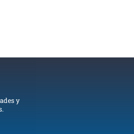
dades y
s.